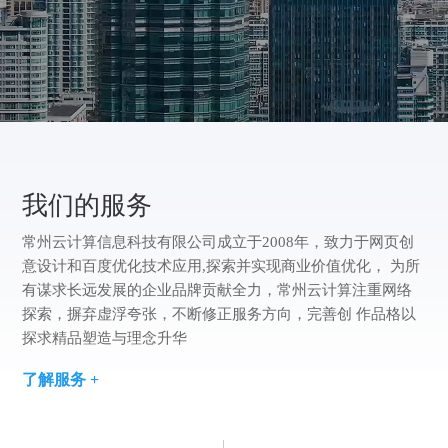
方
版
案
们
我
案
例
们
我们的服务
常州云计算信息科技有限公司成立于2008年，致力于网页创
意设计和百度优化技术应用,探索并实现商业价值优化， 为所
有谋求长远发展的企业品牌贡献全力，常州云计算注重网络
探索，摒弃虚浮夸张，不断修正服务方向，完善创 作品格以
探求精品塑造与理念升华
了解服务 +