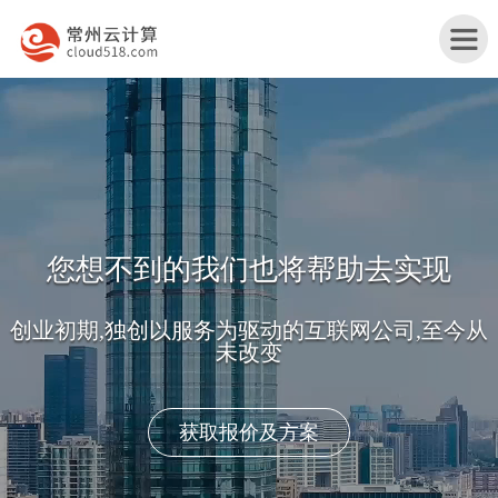
首
页
宁
企业互联网营销一体化解决方案
波
宁
产
波
宁
动的互联网公司,至今从
品牌建设 + 自然排名 + 平台运营 + 移动营销 + 
变
广告
品
行
波
宁
与
业
网
波
关
转型互联网+
服
解
站
服
于
联
务
决
改
务
我
系