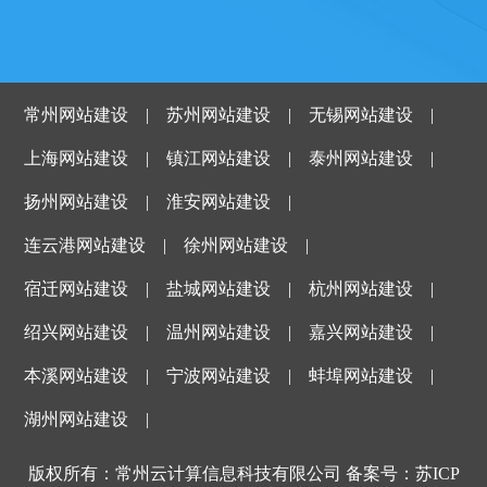
常州网站建设
|
苏州网站建设
|
无锡网站建设
|
上海网站建设
|
镇江网站建设
|
泰州网站建设
|
扬州网站建设
|
淮安网站建设
|
连云港网站建设
|
徐州网站建设
|
宿迁网站建设
|
盐城网站建设
|
杭州网站建设
|
绍兴网站建设
|
温州网站建设
|
嘉兴网站建设
|
本溪网站建设
|
宁波网站建设
|
蚌埠网站建设
|
湖州网站建设
|
版权所有：常州云计算信息科技有限公司 备案号：
苏ICP