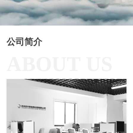
务
方
关
版
案
案
于
联
例
我
系
公司简介
们
我
ABOUT US
们