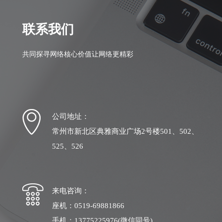
联系我们
共同探寻网络核心价值让网络更精彩
公司地址：
常州市新北区典雅商业广场2号楼501、502、
525、526
来电咨询：
座机：0519-69881866
手机：13775225976(微信同号)