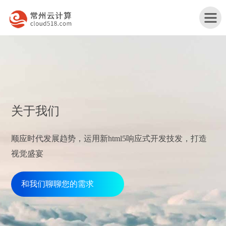
首
关于我们
页
产
顺应时代发展趋势，运用新html5响应式开发技发，打造
品
视觉盛宴
行
与
业
和我们聊聊您的需求
网
服
解
站
务
服
决
改