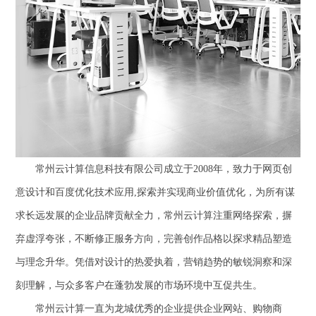
常州云计算信息科技有限公司成立于2008年，致力于网页创
意设计和百度优化技术应用,探索并实现商业价值优化，为所有谋
求长远发展的企业品牌贡献全力，常州云计算注重网络探索，摒
弃虚浮夸张，不断修正服务方向，完善创作品格以探求精品塑造
与理念升华。凭借对设计的热爱执着，营销趋势的敏锐洞察和深
刻理解，与众多客户在蓬勃发展的市场环境中互促共生。
常州云计算一直为龙城优秀的企业提供企业网站、购物商