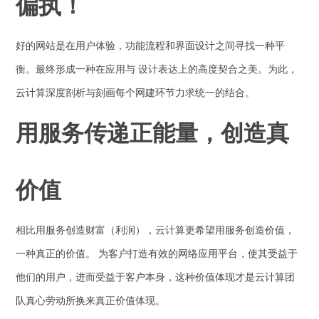
偏执！
好的网站是在用户体验，功能流程和界面设计之间寻找一种平
衡。最终形成一种在应用与 设计表达上的高度契合之美。为此，
云计算深度剖析与刻画每个网建环节力求统一的结合。
用服务传递正能量，创造真
价值
相比用服务创造财富（利润），云计算更希望用服务创造价值，
一种真正的价值。 为客户打造有效的网络应用平台，使其受益于
他们的用户，进而受益于客户本身，这种价值体现才是云计算团
队真心劳动所换来真正价值体现。