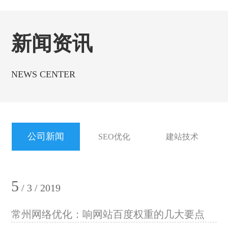
新闻资讯
NEWS CENTER
公司新闻
SEO优化
建站技术
5
/ 3 / 2019
常州网络优化：响网站百度权重的几大要点