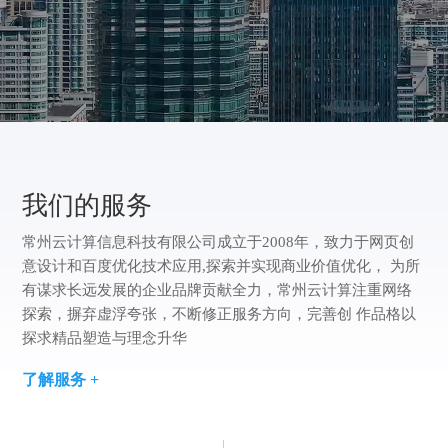
方
版
案
们
我
案
例
们
我们的服务
常州云计算信息科技有限公司成立于2008年，致力于网页创
意设计和百度优化技术应用,探索并实现商业价值优化， 为所
有谋求长远发展的企业品牌贡献全力，常州云计算注重网络
探索，摒弃虚浮夸张，不断修正服务方向，完善创 作品格以
探求精品塑造与理念升华
了解服务 +