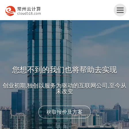
首
页
蚌
埠
蚌
产
埠
蚌
司,至今从
品
行
埠
蚌
与
业
网
埠
关
转型互联网+
服
解
站
服
于
联
务
决
改
务
我
系