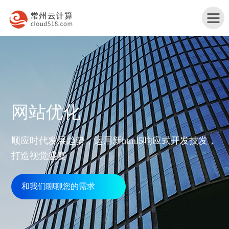
首
网站优化
页
产
顺应时代发展趋势，运用新html5响应式开发技发，
品
打造视觉盛宴
行
与
业
和我们聊聊您的需求
网
服
解
站
务
服
决
改