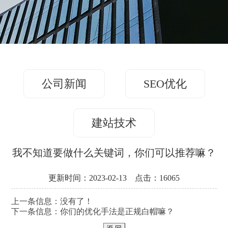
务
方
关
版
案
案
于
联
例
我
系
们
公司新闻
SEO优化
我
们
建站技术
我不知道要做什么关键词，你们可以推荐嘛？
更新时间：2023-02-13 点击：16065
上一条信息：没有了！
下一条信息：
你们的优化手法是正规白帽嘛？