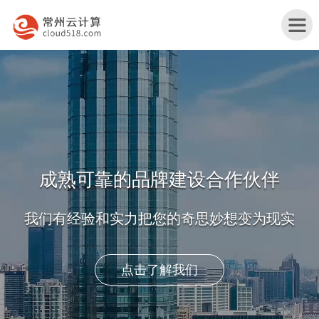
首
页
嘉
您想不到的我们也将帮助去实现
兴
嘉
产
兴
嘉
创业初期,独创以服务为驱动的互联网公司,至今从
未改变
品
行
兴
嘉
与
业
网
兴
关
获取报价及方案
服
解
站
服
于
联
务
决
改
务
我
系