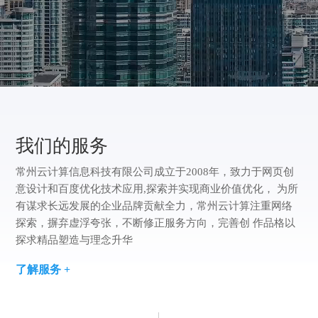
方
版
案
们
我
案
例
们
我们的服务
常州云计算信息科技有限公司成立于2008年，致力于网页创
意设计和百度优化技术应用,探索并实现商业价值优化， 为所
有谋求长远发展的企业品牌贡献全力，常州云计算注重网络
探索，摒弃虚浮夸张，不断修正服务方向，完善创 作品格以
探求精品塑造与理念升华
了解服务 +